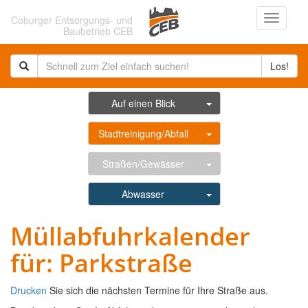
Navigati
Coburger Entsorgungs- und
ein-/au
Baubetrieb CEB
Los!
Auf einen Blick
Stadtreinigung/Abfall
Straßen/Gewässer
Abwasser
Müllabfuhrkalender
für: Parkstraße
Drucken
Sie sich die nächsten Termine für Ihre Straße aus.