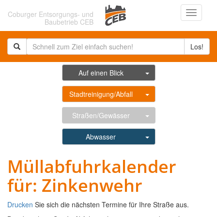
Navigati
Coburger Entsorgungs- und
ein-/au
Baubetrieb CEB
Los!
Auf einen Blick
Stadtreinigung/Abfall
Straßen/Gewässer
Abwasser
Müllabfuhrkalender
für: Zinkenwehr
Drucken
Sie sich die nächsten Termine für Ihre Straße aus.