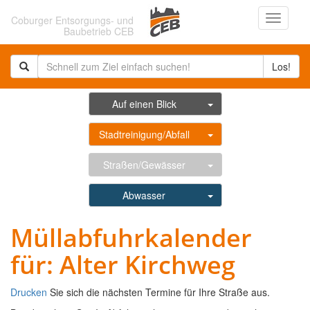
Navigati
Coburger Entsorgungs- und
ein-/au
Baubetrieb CEB
Los!
Auf einen Blick
Stadtreinigung/Abfall
Straßen/Gewässer
Abwasser
Müllabfuhrkalender
für: Alter Kirchweg
Drucken
Sie sich die nächsten Termine für Ihre Straße aus.