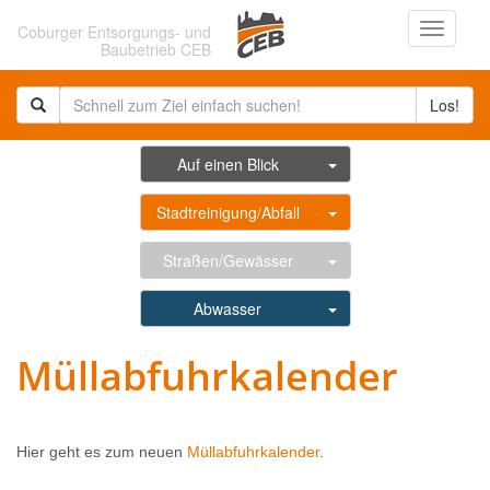
Navigati
Coburger Entsorgungs- und
ein-/au
Baubetrieb CEB
Los!
Auf einen Blick
Stadtreinigung/Abfall
Straßen/Gewässer
Abwasser
Müllabfuhrkalender
Hier geht es zum neuen
Müllabfuhrkalender
.