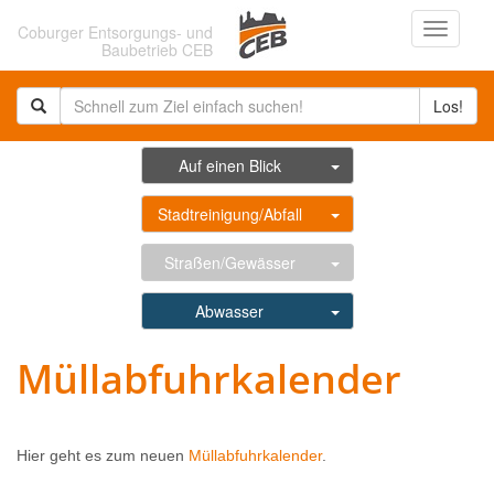
Navigati
Coburger Entsorgungs- und
ein-/au
Baubetrieb CEB
Los!
Auf einen Blick
Stadtreinigung/Abfall
Straßen/Gewässer
Abwasser
Müllabfuhrkalender
Hier geht es zum neuen
Müllabfuhrkalender
.