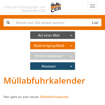
Navigati
Coburger Entsorgungs- und
ein-/au
Baubetrieb CEB
Los!
Auf einen Blick
Stadtreinigung/Abfall
Straßen/Gewässer
Abwasser
Müllabfuhrkalender
Hier geht es zum neuen
Müllabfuhrkalender
.